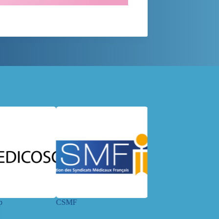
p
CSMF
URPS